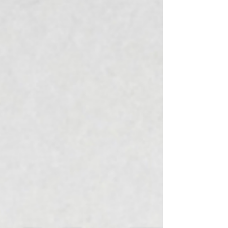
Lambersart, les Amiénois ont longtemps
résisté avant de s’incliner de justesse sur le
score de 4‑3. La deuxième rencontre a été
largement dominée par le CA Montrouge,
avec une défaite 8‑4. Enfin, face au Racing
Club de France, les Rouges se sont inclinés
5‑2. À l’issue de c