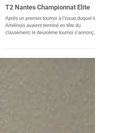
aschockeysurgazon
11 janv.
T2 Nantes Championnat Elite
Après un premier tournoi à l’issue duquel les
Amiénois avaient terminé en tête du
classement, le deuxième tournoi s’annonçait
plus relevé face à des équipes de très bon
niveau. Lors du premier match contre
Lambersart, les Amiénois ont longtemps
résisté avant de s’incliner de justesse sur le
score de 4‑3. La deuxième rencontre a été
largement dominée par le CA Montrouge,
avec une défaite 8‑4. Enfin, face au Racing
Club de France, les Rouges se sont inclinés
5‑2. À l’issue de c