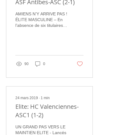
ASF Antibes-ASC (2-1)
AMIENS N’Y ARRIVE PAS !
ÉLITE MASCULINE – En
l’absence de six titulaires
blessés, l’Amiens SC a
cédé hier chez le promu,
Antibes, dans un...
90
0
24 mars 2019
∙
1
min
Elite: HC Valenciennes-
ASC1 (1-2)
UN GRAND PAS VERS LE
MAINTIEN ELITE - Lancés