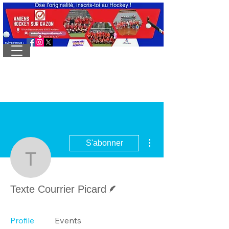
Plus d'actions
S'abonner
Texte Courrier Picard
Écrivain
Texte Courrier Picard
Profile
Events