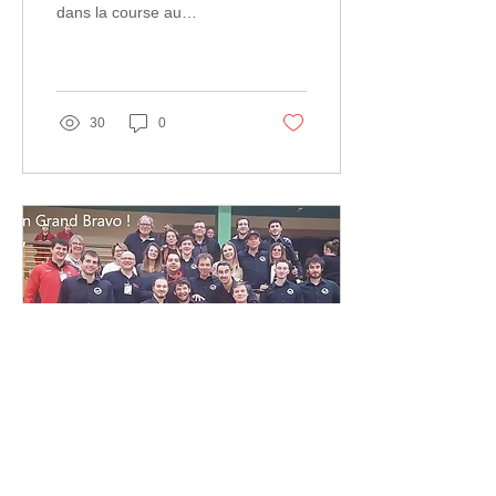
dans la course au
maintien, les Amiénois (8 e
) ont remporté un précieux
succès hier sur le...
30
0
11 févr. 2019
∙
1
min