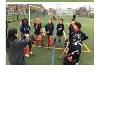
U11 Gazon
Partager
ASC hockey sur gazon - 18 rue
Beaumarchais - 80080 Amiens - Tél:
03
60 03 20 23
- Mobile:
06 13 17 28 77
-
amiens.hockeygazon@orange.fr