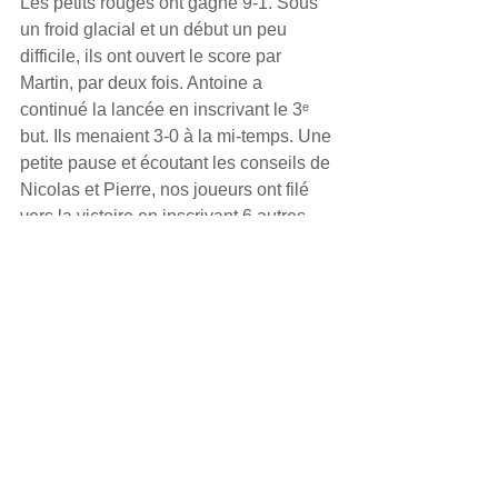
Les petits rouges ont gagné 9-1. Sous 
un froid glacial et un début un peu 
difficile, ils ont ouvert le score par 
Martin, par deux fois. Antoine a 
continué la lancée en inscrivant le 3ᵉ 
but. Ils menaient 3-0 à la mi-temps. Une 
petite pause et écoutant les conseils de 
Nicolas et Pierre, nos joueurs ont filé 
vers la victoire en inscrivant 6 autres 
buts dans la 2ᵉ partie : 1 Arthur F., 1 
Victor, 1 Antoine, 3 Martin. Dans les 
dernières secondes, Vimy a marqué le 
dernier but du match. Bravo à nos petits 
rouges qui continuent de montrer de 
très belles choses. Merci aux coachs et 
aux accompagnants.