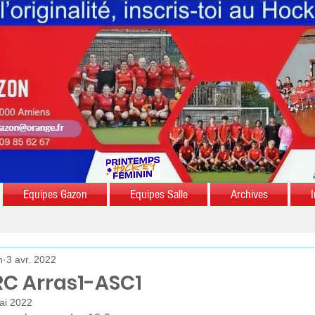
Equipes Gazon
Equipes Salle
Archives
I
n
3 avr. 2022
RC Arras1-ASC1
ai 2022