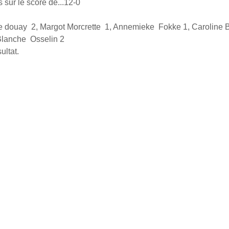
 sur le score de...12-0
 douay  2, Margot Morcrette  1, Annemieke  Fokke 1, Caroline B
Blanche  Osselin 2
ultat.