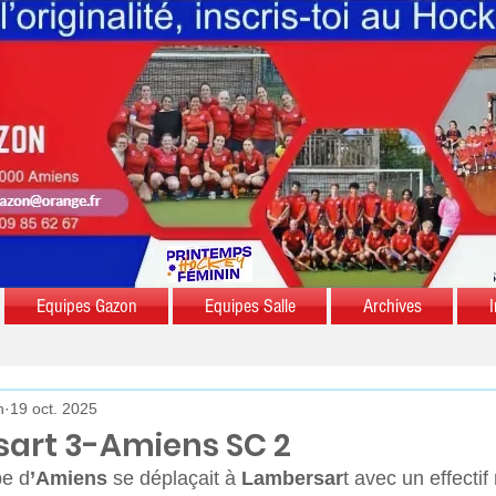
Equipes Gazon
Equipes Salle
Archives
I
n
19 oct. 2025
sart 3-Amiens SC 2
pe d
’Amiens 
se déplaçait à
 Lambersar
t avec un effectif