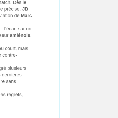
match. Dès le 
e précise. 
JB 
viation de 
Marc 
t l’écart sur un 
seur 
amiénois
. 
eu court, mais 
e contre-
gré plusieurs 
 dernières 
dre sans 
es regrets, 