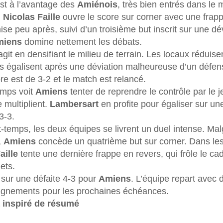
st à l’avantage des 
Amiénois
, très bien entrés dans le 
 
Nicolas Faille
 ouvre le score sur corner avec une frapp
ise peu après, suivi d’un troisième but inscrit sur une dé
miens
 domine nettement les débats.
agit en densifiant le milieu de terrain. Les locaux réduisen
uis égalisent après une déviation malheureuse d’un défen
re est de 3-2 et le match est relancé.
mps voit 
Amiens
 tenter de reprendre le contrôle par le j
 multiplient. 
Lambersart
 en profite pour égaliser sur un
3-3.
-temps, les deux équipes se livrent un duel intense. Mal
 
Amiens
 concède un quatrième but sur corner. Dans les
aille
 tente une dernière frappe en revers, qui frôle le ca
lets.
sur une défaite 4-3 pour 
Amiens
. L’équipe repart avec d
ignements pour les prochaines échéances.
a inspiré de résumé