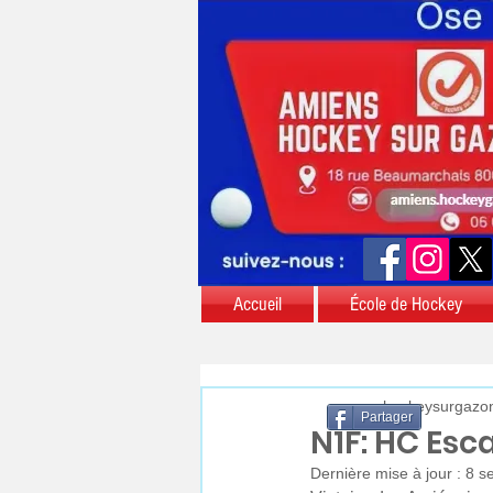
Accueil
École de Hockey
aschockeysurgazo
Partager
N1F: HC Es
Dernière mise à jour :
8 s