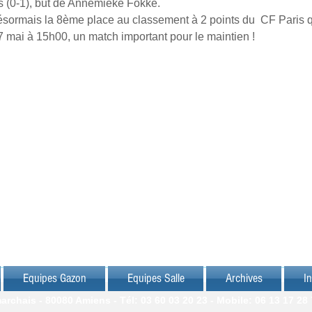
s (0-1), but de Annemieke Fokke.
sormais la 8ème place au classement à 2 points du  CF Paris qu
7 mai à 15h00, un match important pour le maintien !
Equipes Gazon
Equipes Salle
Archives
In
chais - 80080 Amiens - Tél: 03 60 03 20 23 - Mobile: 06 13 17 28 