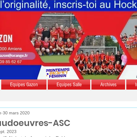
Equipes Gazon
Equipes Salle
Archives
I
n
30 mars 2020
caudoeuvres-ASC
ept. 2023