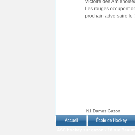
Victoire des Amiénoise
Les rouges occupent dé
prochain adversaire le 
N1 Dames Gazon
Accueil
École de Hockey
ASC hockey sur gazon - 18 rue Beaumar