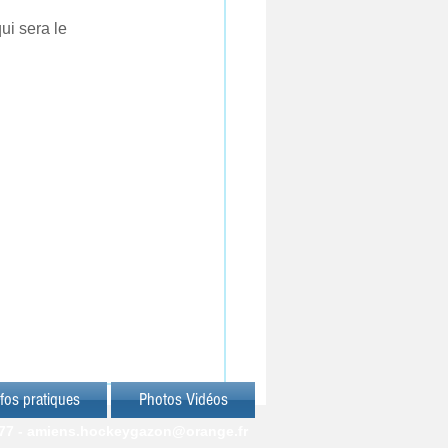
i sera le 
fos pratiques
Photos Vidéos
77 -
amiens.hockeygazon@orange.fr