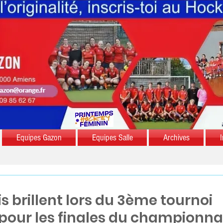
Equipes Gazon
Equipes Salle
Archives
I
s brillent lors du 3ème tournoi
f pour les finales du championna