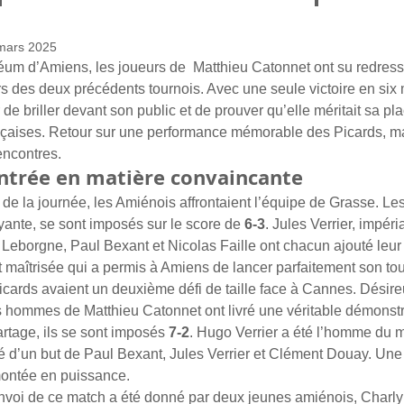
mars 2025
um d’Amiens, les joueurs de  Matthieu Catonnet ont su redresse
ors des deux précédents tournois. Avec une seule victoire en six 
e briller devant son public et de prouver qu’elle méritait sa pla
nçaises. Retour sur une performance mémorable des Picards, ma
encontres.
ntrée en matière convaincante
de la journée, les Amiénois affrontaient l’équipe de Grasse. Le
ante, se sont imposés sur le score de 
6-3
. Jules Verrier, impéria
 Leborgne, Paul Bexant et Nicolas Faille ont chacun ajouté leur pi
t maîtrisée qui a permis à Amiens de lancer parfaitement son tou
Picards avaient un deuxième défi de taille face à Cannes. Désire
s hommes de Matthieu Catonnet ont livré une véritable démonstr
tage, ils se sont imposés 
7-2
. Hugo Verrier a été l’homme du 
d’un but de Paul Bexant, Jules Verrier et Clément Douay. Un
montée en puissance.
envoi de ce match a été donné par deux jeunes amiénois, Charly 