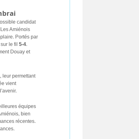
mbrai
ossible candidat 
. Les Amiénois 
plaire. Portés par 
ur le fil 
5-4
. 
ément Douay et 
, leur permettant 
e vient 
'avenir.
illeures équipes 
Amiénois, bien 
rmances récentes. 
éances.