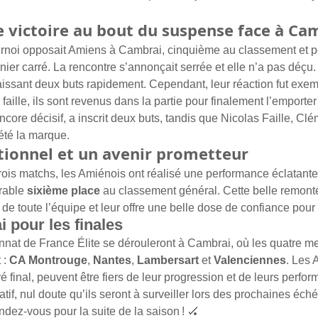
 victoire au bout du suspense face à Ca
urnoi opposait Amiens à Cambrai, cinquième au classement et p
nier carré. La rencontre s’annonçait serrée et elle n’a pas déçu
caissant deux buts rapidement. Cependant, leur réaction fut exem
aille, ils sont revenus dans la partie pour finalement l’emporter s
encore décisif, a inscrit deux buts, tandis que Nicolas Faille, Cl
été la marque.
tionnel et un avenir prometteur
trois matchs, les Amiénois ont réalisé une performance éclatante
rable 
sixième place
 au classement général. Cette belle remonté
de toute l’équipe et leur offre une belle dose de confiance pour l
 pour les finales
nat de France Élite se dérouleront à Cambrai, où les quatre me
 : 
CA Montrouge
, 
Nantes
, 
Lambersart
 et 
Valenciennes
. Les 
 final, peuvent être fiers de leur progression et de leurs perfo
tif, nul doute qu’ils seront à surveiller lors des prochaines éch
ndez-vous pour la suite de la saison ! 🏑