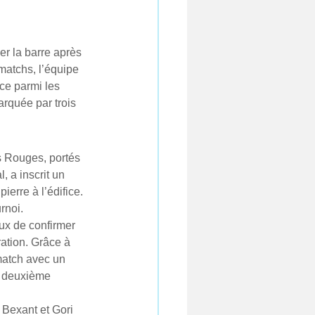
r la barre après 
matchs, l’équipe 
ce parmi les 
rquée par trois 
s Rouges, portés 
l, a inscrit un 
erre à l’édifice. 
rnoi.
ux de confirmer 
ation. Grâce à 
match avec un 
e deuxième 
Bexant et Gori 