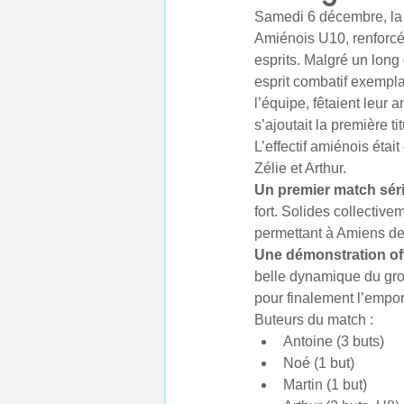
Samedi 6 décembre, la s
Amiénois U10, renforcés
esprits. Malgré un long
esprit combatif exemplai
l’équipe, fêtaient leur 
s’ajoutait la première t
L’effectif amiénois éta
Zélie et Arthur.
Un premier match séri
fort. Solides collective
permettant à Amiens de
Une démonstration of
belle dynamique du group
pour finalement l’empor
Buteurs du match :
Antoine (3 buts)
Noé (1 but)
Martin (1 but)