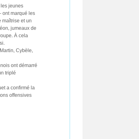
 les jeunes 
– ont marqué les 
 maîtrise et un 
 Léon, jumeaux de 
roupe. À cela 
si.
Martin, Cybèle, 
énois ont démarré 
n triplé 
et a confirmé la 
ions offensives 