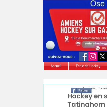
Accueil
École de Hockey
aschockeysurgazo
Partager
Hockey en sa
Tatinghem