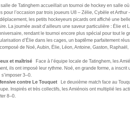
alle de Tatinghem accueillait un tournoi de hockey en salle où
 pour l’occasion par trois joueurs U8 – Zélie, Cybèle et Arthur 
 déplacement, les petits hockeyeurs picards ont affiché une belle
re. La journée avait d’ailleurs une saveur particulière : Élie et
anniversaire, rendant le tournoi encore plus spécial pour tout le g
itularisation d’Élie dans les cages, un baptême parfaitement réus
it composé de Noé, Aubin, Élie, Léon, Antoine, Gaston, Raphaël, 
eux et maîtrisé
   Face à l’équipe locale de Tatinghem, les Ami
ment, ils ont imposé leur rythme. Noé, en grande forme, a inscrit u
 s’imposer 3–0.
fensive contre Le Touquet
   Le deuxième match face au Touqu
e. Inspirés et très collectifs, les Amiénois ont multiplié les act
ter 8–0.