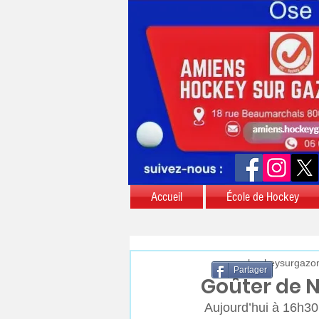
Accueil
École de Hockey
aschockeysurgazo
Partager
Goûter de N
 Aujourd’hui à 16h30, le club de hockey sur gazon a organisé son premier goûter  de Noël 