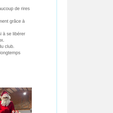
aucoup de rires 
ment grâce à 
à se libérer 
ux.
u club.  
 longtemps 