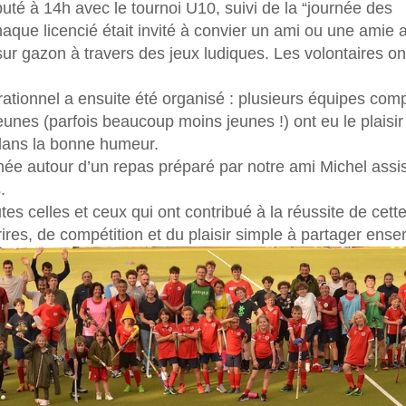
buté à 14h avec le tournoi U10, suivi de la “journée des 
que licencié était invité à convier un ami ou une amie afi
sur gazon à travers des jeux ludiques. Les volontaires o
rationnel a ensuite été organisé : plusieurs équipes co
eunes (parfois beaucoup moins jeunes !) ont eu le plaisir
s dans la bonne humeur.
inée autour d’un repas préparé par notre ami Michel assi
.
es celles et ceux qui ont contribué à la réussite de cette
ires, de compétition et du plaisir simple à partager ense