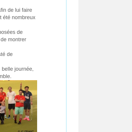
n de lui faire 
nt été nombreux 
mposées de 
 de montrer 
sté de 
 belle journée, 
mble.