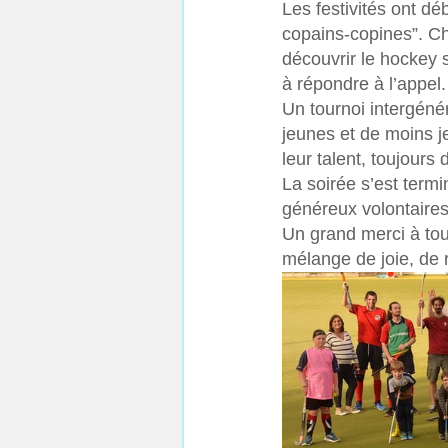
Les festivités ont dé
copains‑copines”. Cha
découvrir le hockey 
à répondre à l’appel.
Un tournoi intergéné
jeunes et de moins j
leur talent, toujour
La soirée s’est term
généreux volontaires
Un grand merci à tout
mélange de joie, de r