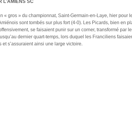
R L’AMIENS SC
 « gros » du championnat, Saint-Germain-en-Laye, hier pour le
miénois sont tombés sur plus fort (4-0). Les Picards, bien en p
offensivement, se faisaient punir sur un corner, transformé par le
squ’au dernier quart-temps, lors duquel les Franciliens faisaient
es et s’assuraient ainsi une large victoire.