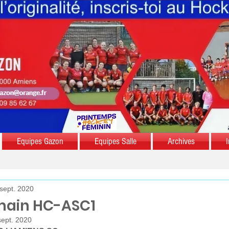
Equipes Gazon
Equipes Salle
Archives
I
sept. 2020
rmain HC-ASC1
sept. 2020