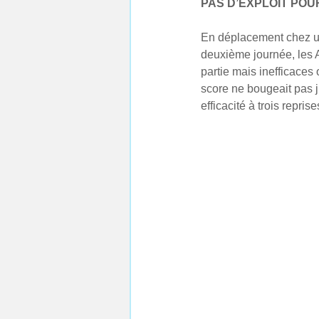
PAS D’EXPLOIT POU
En déplacement chez un
deuxième journée, les A
partie mais inefficaces 
score ne bougeait pas ju
efficacité à trois repris