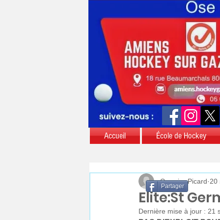
Accueil
École de Hockey
Courrier Picard
20 
Partager
Elite:St Ge
Dernière mise à jour :
21 