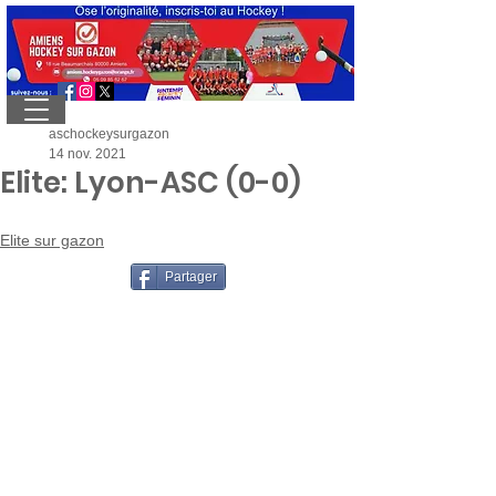
aschockeysurgazon
14 nov. 2021
Elite: Lyon-ASC (0-0)
Elite sur gazon
Partager
ASC hockey sur gazon - 18 rue
Beaumarchais - 80080 Amiens - Tél:
03
60 03 20 23
- Mobile:
06 13 17 28 77
-
amiens.hockeygazon@orange.fr