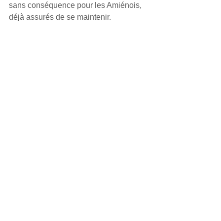
sans conséquence pour les Amiénois, 
déjà assurés de se maintenir.
Elite sur gazon
Partager
ASC hockey sur gazon - 18 rue
Beaumarchais - 80080 Amiens - Tél:
03
60 03 20 23
- Mobile:
06 13 17 28 77
-