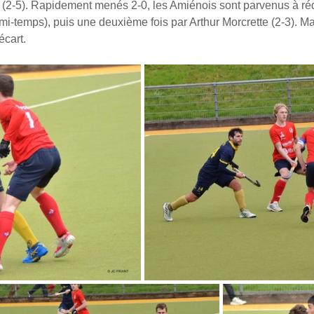
 (2-5). Rapidement menés 2-0, les Amiénois sont parvenus à réd
 mi-temps), puis une deuxième fois par Arthur Morcrette (2-3). Ma
écart.