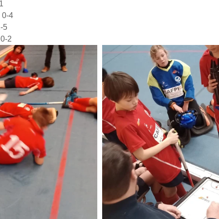
1
 0-4
-5
0-2