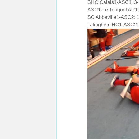
SHC Calais1-ASC1: 3-
ASC1-Le Touquet AC1:
SC Abbeville1-ASC2: 1
Tatinghem HC1-ASC2: 