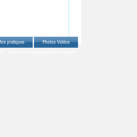
fos pratiques
Photos Vidéos
77 -
amiens.hockeygazon@orange.fr