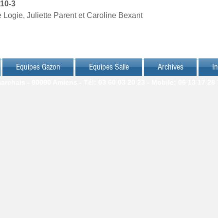
 10-3
Logie, Juliette Parent et Caroline Bexant
Equipes Gazon
Equipes Salle
Archives
In
chais - 80080 Amiens - Tél: 03 60 03 20 23 - Mobile: 06 13 17 28 