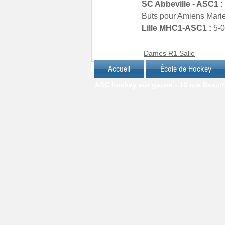
SC Abbeville - ASC1 :
Buts pour Amiens Marie 
Lille MHC1-ASC1 :
 5-0
Dames R1 Salle
Accueil
École de Hockey
ASC hockey sur gazon - 18 rue Beaumar
© J.C. FRIANT