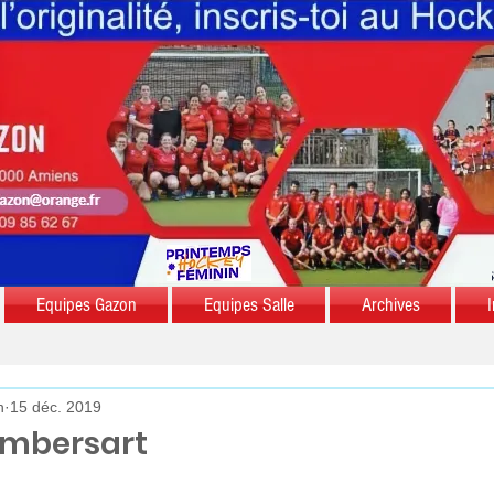
Equipes Gazon
Equipes Salle
Archives
I
n
15 déc. 2019
ambersart