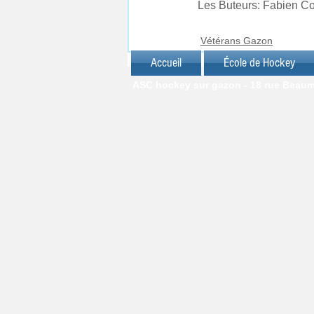
Les Buteurs: Fabien Co
Vétérans Gazon
Accueil
École de Hockey
ASC hockey sur gazon - 18 rue Beaumar
© J.C. FRIANT