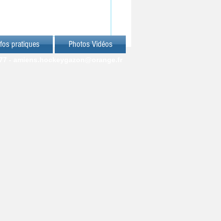
fos pratiques
Photos Vidéos
77 -
amiens.hockeygazon@orange.fr