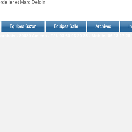
rdelier et Marc Defoin
Equipes Gazon
Equipes Salle
Archives
In
chais - 80080 Amiens - Tél: 03 60 03 20 23 - Mobile: 06 13 17 28 