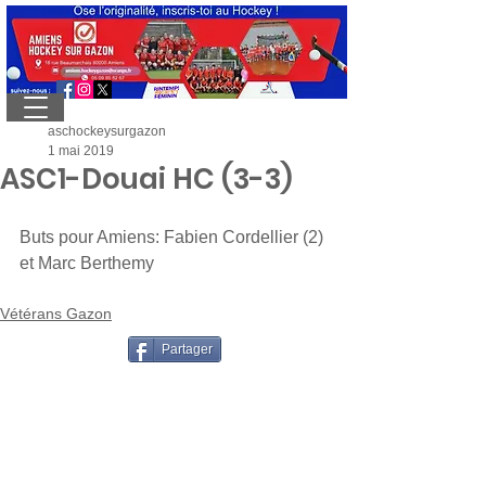
aschockeysurgazon
1 mai 2019
ASC1-Douai HC (3-3)
Buts pour Amiens: Fabien Cordellier (2) 
et Marc Berthemy
Vétérans Gazon
Partager
ASC hockey sur gazon - 18 rue
Beaumarchais - 80080 Amiens - Tél:
03
60 03 20 23
- Mobile:
06 13 17 28 77
-