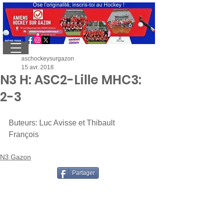
aschockeysurgazon
15 avr. 2018
N3 H: ASC2-Lille MHC3:
2-3
Buteurs: Luc Avisse et Thibault 
François
N3 Gazon
Partager
ASC hockey sur gazon - 18 rue