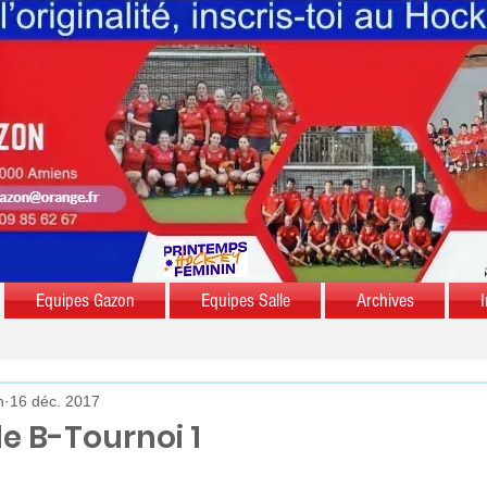
Equipes Gazon
Equipes Salle
Archives
I
n
16 déc. 2017
le B-Tournoi 1