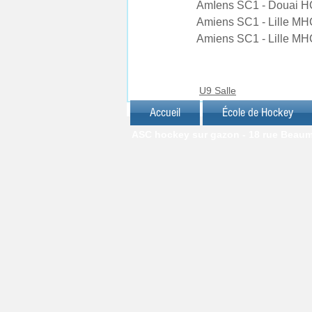
AmIens SC1 - Douai HC 
Amiens SC1 - Lille MHC
Amiens SC1 - Lille MHC
U9 Salle
Accueil
École de Hockey
ASC hockey sur gazon - 18 rue Beaumar
© J.C. FRIANT