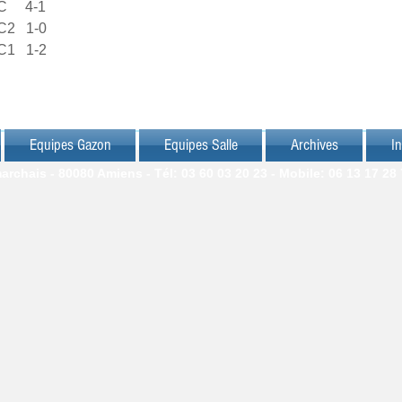
    4-1
2   1-0
1   1-2
Equipes Gazon
Equipes Salle
Archives
In
chais - 80080 Amiens - Tél: 03 60 03 20 23 - Mobile: 06 13 17 28 