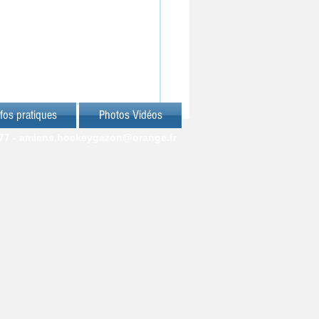
fos pratiques
Photos Vidéos
77 -
amiens.hockeygazon@orange.fr