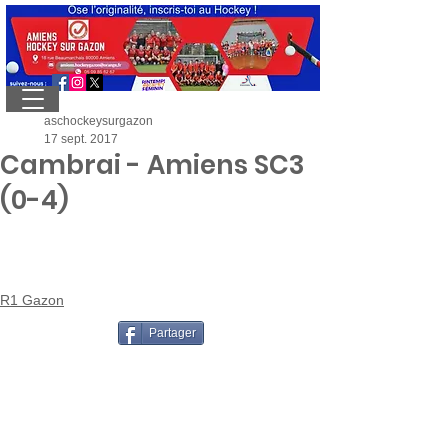
aschockeysurgazon
17 sept. 2017
Cambrai - Amiens SC3
(0-4)
R1 Gazon
Partager
ASC hockey sur gazon - 18 rue
Beaumarchais - 80080 Amiens - Tél:
03