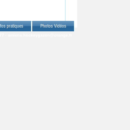
fos pratiques
Photos Vidéos
77 -
amiens.hockeygazon@orange.fr