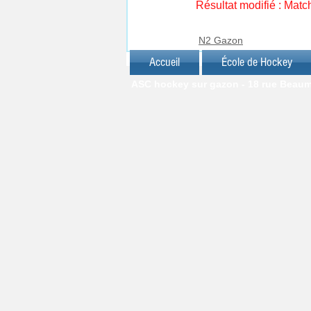
Résultat modifié : Mat
N2 Gazon
Accueil
École de Hockey
ASC hockey sur gazon - 18 rue Beaumar
© J.C. FRIANT