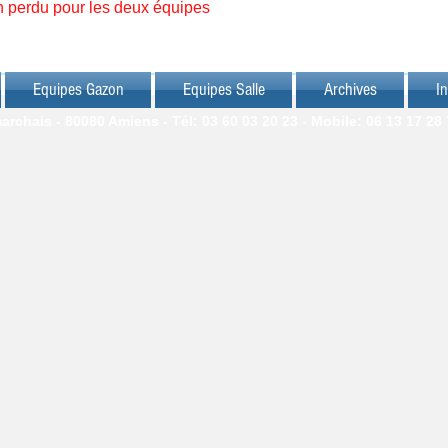
ch perdu pour les deux équipes
Equipes Gazon
Equipes Salle
Archives
In
chais - 80080 Amiens - Tél: 03 60 03 20 23 - Mobile: 06 13 17 28 