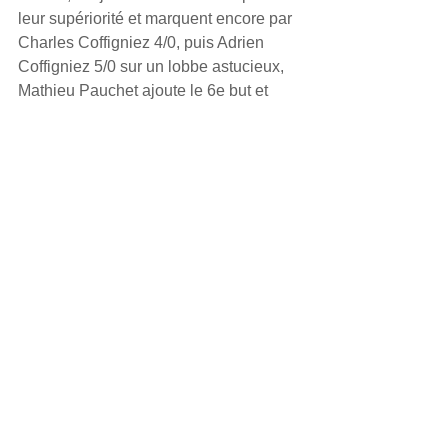
leur supériorité et marquent encore par 
Charles Coffigniez 4/0, puis Adrien 
Coffigniez 5/0 sur un lobbe astucieux, 
Mathieu Pauchet ajoute le 6e but et 
Matthieu Catonnet clos le score, 7/0. 
Les amiénois, toujours en course pour 
la montée en Elite, prennent les 3 
points et poursuivent leur série de 6 
victoires. Prochain match au Lille 
université club dimanche prochain. 
Page Facebook ICI
N1 Gazon
Partager
ASC hockey sur gazon - 18 rue
Beaumarchais - 80080 Amiens - Tél:
03