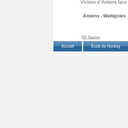
Victoire d' Amiens face
  Amiens - Wattignies   
N2 Gazon
Accueil
École de Hockey
ASC hockey sur gazon - 18 rue Beaumar
© J.C. FRIANT