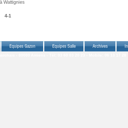
 à Wattignies
   4-1
Equipes Gazon
Equipes Salle
Archives
In
chais - 80080 Amiens - Tél: 03 60 03 20 23 - Mobile: 06 13 17 28 