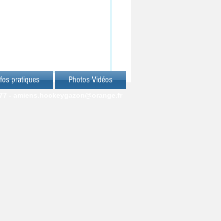
fos pratiques
Photos Vidéos
77 -
amiens.hockeygazon@orange.fr